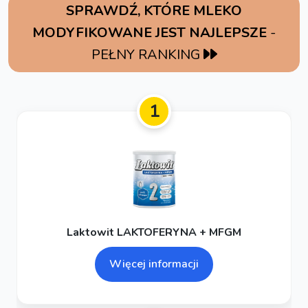
SPRAWDŹ, KTÓRE MLEKO
MODYFIKOWANE JEST NAJLEPSZE
-
PEŁNY RANKING
1
Laktowit LAKTOFERYNA + MFGM
Więcej informacji