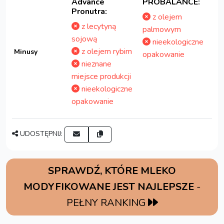
Advance
PROBALANCE:
Pronutra:
z olejem
z lecytyną
palmowym
sojową
nieekologiczne
z olejem rybim
Minusy
opakowanie
nieznane
miejsce produkcji
nieekologiczne
opakowanie
UDOSTĘPNIJ:
SPRAWDŹ, KTÓRE MLEKO
MODYFIKOWANE JEST NAJLEPSZE
-
PEŁNY RANKING