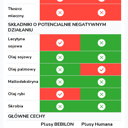
Tłuszcz
mleczny
SKŁADNIKI O POTENCJALNIE NEGATYWNYM
DZIAŁANIU
Lecytyna
sojowa
Olej sojowy
Olej palmowy
Maltodekstryna
Olej rybi
Skrobia
GŁÓWNE CECHY
Plusy BEBILON
Plusy Humana