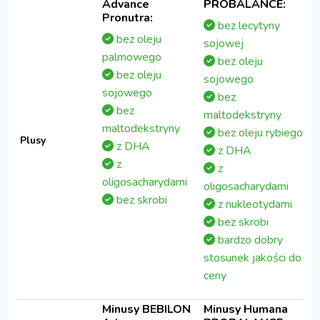
Advance
PROBALANCE:
Pronutra:
bez lecytyny
bez oleju
sojowej
palmowego
bez oleju
bez oleju
sojowego
sojowego
bez
bez
maltodekstryny
maltodekstryny
bez oleju rybiego
Plusy
z DHA
z DHA
z
z
oligosacharydami
oligosacharydami
bez skrobi
z nukleotydami
bez skrobi
bardzo dobry
stosunek jakości do
ceny
Minusy BEBILON
Minusy Humana