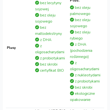
Plus:
bez lecytyny
bez oleju
sojowej
palmowego
bez oleju
bez oleju
sojowego
sojowego
bez
bez oleju
maltodekstryny
rybiego
z DHA
z DHA
z
Plusy
(pochodzenia
oligosacharydami
roślinnego)
z probiotykami
z
bez skrobi
oligosacharydami
certyfikat BIO
z nukleotydami
z probiotykami
bez skrobi
ekologiczne
opakowanie