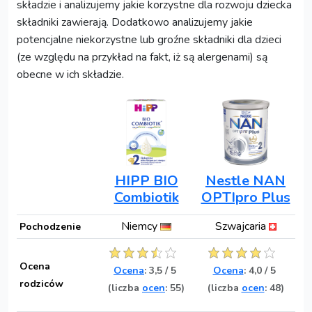
składzie i analizujemy jakie korzystne dla rozwoju dziecka
składniki zawierają. Dodatkowo analizujemy jakie
potencjalne niekorzystne lub groźne składniki dla dzieci
(ze względu na przykład na fakt, iż są alergenami) są
obecne w ich składzie.
HIPP BIO
Nestle NAN
Combiotik
OPTIpro Plus
Niemcy
Szwajcaria
Pochodzenie
Ocena
Ocena
:
3,5
/
5
Ocena
:
4,0
/
5
rodziców
(liczba
ocen
: 55)
(liczba
ocen
: 48)