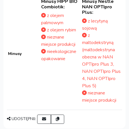
Minusy HIPP BIO
Minusy Nestle
Combiotik:
NAN OPTIpro
Plus:
z olejem
z lecytyną
palmowym
sojową
z olejem rybim
z
nieznane
maltodekstryną
miejsce produkcji
(maltodekstryna
nieekologiczne
Minusy
obecna w NAN
opakowanie
OPTIpro Plus 3,
NAN OPTIpro Plus
4, NAN OPTIpro
Plus 5)
nieznane
miejsce produkcji
UDOSTĘPNIJ: