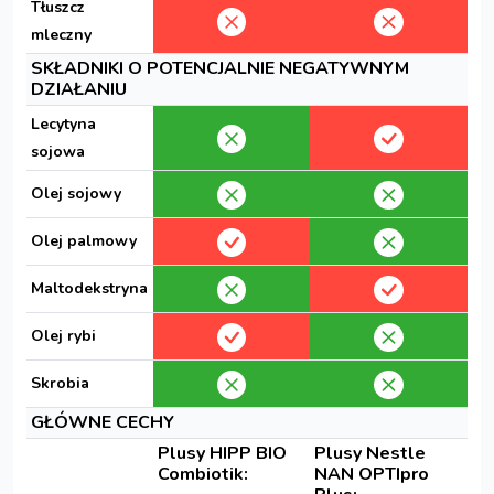
Tłuszcz
mleczny
SKŁADNIKI O POTENCJALNIE NEGATYWNYM
DZIAŁANIU
Lecytyna
sojowa
Olej sojowy
Olej palmowy
Maltodekstryna
Olej rybi
Skrobia
GŁÓWNE CECHY
Plusy HIPP BIO
Plusy Nestle
Combiotik:
NAN OPTIpro