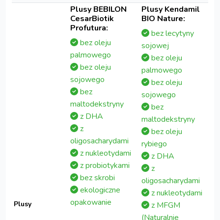
Plusy BEBILON
Plusy Kendamil
CesarBiotik
BIO Nature:
Profutura:
bez lecytyny
bez oleju
sojowej
palmowego
bez oleju
bez oleju
palmowego
sojowego
bez oleju
bez
sojowego
maltodekstryny
bez
z DHA
maltodekstryny
z
bez oleju
oligosacharydami
rybiego
z nukleotydami
z DHA
z probiotykami
z
bez skrobi
oligosacharydami
ekologiczne
z nukleotydami
opakowanie
Plusy
z MFGM
(Naturalnie