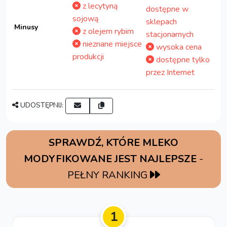
z lecytyną
dostępne w
sojową
sklepach
Minusy
z olejem rybim
stacjonarnych
nieznane miejsce
wysoka cena
produkcji
dostępne tylko
przez Internet
UDOSTĘPNIJ:
SPRAWDŹ, KTÓRE MLEKO
MODYFIKOWANE JEST NAJLEPSZE
-
PEŁNY RANKING
1