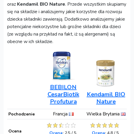
oraz
Kendamil BIO Nature
. Przede wszystkim skupiamy
się na składzie i analizujemy jakie korzystne dla rozwoju
dziecka składniki zawierają. Dodatkowo analizujemy jakie
potencjalne niekorzystne lub groźne składniki dla dzieci
(ze względu na przykład na fakt, iż są alergenami) są
obecne w ich składzie.
BEBILON
CesarBiotik
Kendamil BIO
Profutura
Nature
Francja
Wielka Brytania
Pochodzenie
Ocena
Ocena
:
2,5
/
5
Ocena
:
4,8
/
5