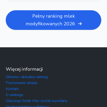
Pełny ranking mlek
modyfikowanych 2026
Więcej informacji
Główny i aktualny ranking
Porównanie składu
Kontakt
O rankingu
Dlaczego Smilk Max został wycofany
Groźna bakteria w Bebilon