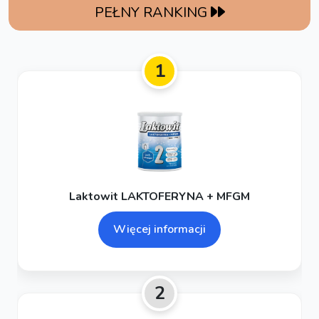
PEŁNY RANKING
1
Laktowit LAKTOFERYNA + MFGM
Więcej informacji
2