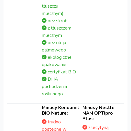
tłuszczu
mlecznym)
bez skrobi
z tłuszczem
mlecznym
bez oleju
palmowego
ekologiczne
opakowanie
certyfikat BIO
DHA
pochodzenia
roślinnego
Minusy Kendamil
Minusy Nestle
BIO Nature:
NAN OPTIpro
Plus:
trudno
z lecytyną
dostępne w