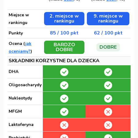
Miejsce w
2. miejsce w
9. miejsce w
rankingu
rankingu
rankingu
85 / 100 pkt
62 / 100 pkt
Punkty
Ocena (
jak
BARDZO
DOBRE
DOBRE
oceniamy?
)
SKŁADNIKI KORZYSTNE DLA DZIECKA
DHA
Oligosacharydy
Nukleotydy
MFGM
Laktoferyna
Probiotyki