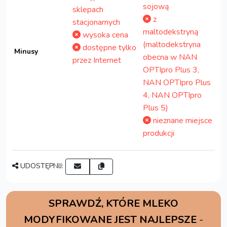
sojową
sklepach
z
stacjonarnych
maltodekstryną
wysoka cena
(maltodekstryna
dostępne tylko
Minusy
obecna w NAN
przez Internet
OPTIpro Plus 3,
NAN OPTIpro Plus
4, NAN OPTIpro
Plus 5)
nieznane miejsce
produkcji
UDOSTĘPNIJ:
SPRAWDŹ, KTÓRE MLEKO
MODYFIKOWANE JEST NAJLEPSZE
-