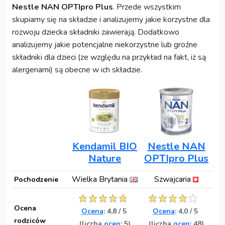
Nestle NAN OPTIpro Plus
. Przede wszystkim
skupiamy się na składzie i analizujemy jakie korzystne dla
rozwoju dziecka składniki zawierają. Dodatkowo
analizujemy jakie potencjalne niekorzystne lub groźne
składniki dla dzieci (ze względu na przykład na fakt, iż są
alergenami) są obecne w ich składzie.
Kendamil BIO
Nestle NAN
Nature
OPTIpro Plus
Wielka Brytania
Szwajcaria
Pochodzenie
Ocena
Ocena
:
4,8
/
5
Ocena
:
4,0
/
5
rodziców
(liczba
ocen
: 5)
(liczba
ocen
: 48)