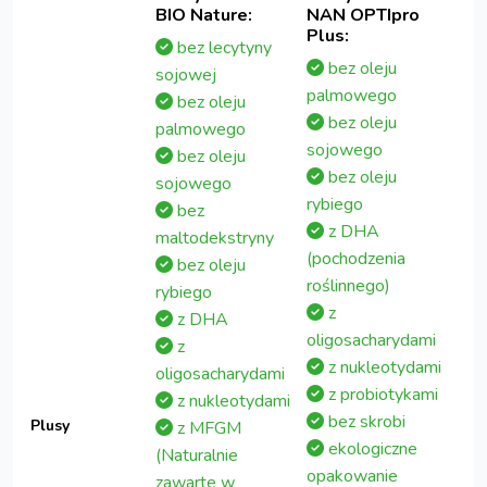
BIO Nature:
NAN OPTIpro
Plus:
bez lecytyny
bez oleju
sojowej
palmowego
bez oleju
bez oleju
palmowego
sojowego
bez oleju
bez oleju
sojowego
rybiego
bez
z DHA
maltodekstryny
(pochodzenia
bez oleju
roślinnego)
rybiego
z
z DHA
oligosacharydami
z
z nukleotydami
oligosacharydami
z probiotykami
z nukleotydami
bez skrobi
Plusy
z MFGM
ekologiczne
(Naturalnie
opakowanie
zawarte w