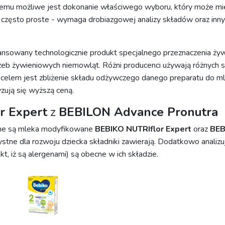
temu możliwe jest dokonanie właściwego wyboru, który może mie
t często proste - wymaga drobiazgowej analizy składów oraz inn
sowany technologicznie produkt specjalnego przeznaczenia żywi
eb żywieniowych niemowląt. Różni producenci używają różnych s
 celem jest zbliżenie składu odżywczego danego preparatu do mle
ują się wyższą ceną.
r Expert
z
BEBILON Advance Pronutra
ane są mleka modyfikowane
BEBIKO NUTRIflor Expert
oraz
BEB
zystne dla rozwoju dziecka składniki zawierają. Dodatkowo analiz
akt, iż są alergenami) są obecne w ich składzie.