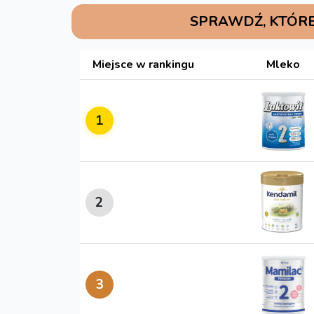
SPRAWDŹ, KTÓRE
Miejsce w rankingu
Mleko
1
2
3