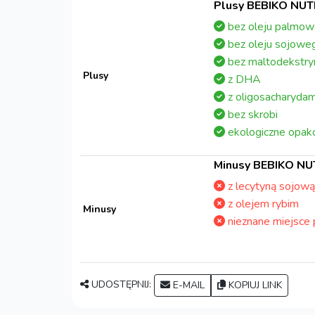
Plusy BEBIKO NUTR
bez oleju palmo
bez oleju sojowe
bez maltodekstry
Plusy
z DHA
z oligosacharydam
bez skrobi
ekologiczne opak
Minusy BEBIKO NUT
z lecytyną sojową
z olejem rybim
Minusy
nieznane miejsce 
UDOSTĘPNIJ:
E-MAIL
KOPIUJ LINK