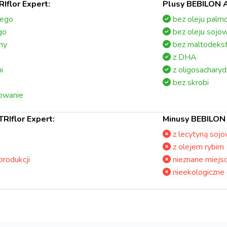
Iflor Expert:
Plusy BEBILON A
wego
bez oleju pal
go
bez oleju sojo
ny
bez maltodekst
z DHA
i
z oligosachary
bez skrobi
owanie
RIflor Expert:
Minusy BEBILON 
z lecytyną soj
z olejem rybim
produkcji
nieznane miejsc
nieekologiczne