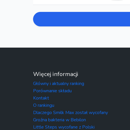
Więcej informacji
Główny i aktualny ranking
Porównanie składu
Kontakt
O rankingu
Dlaczego Smilk Max został wycofany
Groźna bakteria w Bebilon
Little Steps wycofane z Polski