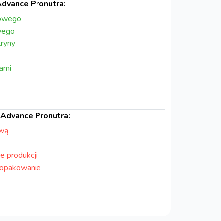
dvance Pronutra:
mowego
wego
ryny
dami
Advance Pronutra:
ową
e produkcji
 opakowanie