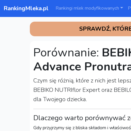
RankingMleka.pl
Rankingi mlek modyfikowanych
P
SPRAWDŹ, KTÓRE
Porównanie:
BEBI
Advance Pronutr
Czym się różnią, które z nich jest l
BEBIKO NUTRIflor Expert oraz BEBILON
dla Twojego dziecka.
Dlaczego warto porównywać z
Gdy przyjrzymy się z bliska składom i właściwoś