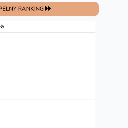
 PEŁNY RANKING
ły