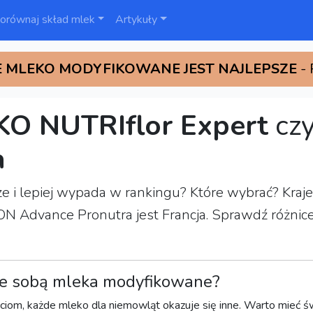
orównaj skład mlek
Artykuły
 MLEKO MODYFIKOWANE JEST NAJLEPSZE
-
KO NUTRIflor Expert
cz
a
epsze i lepiej wypada w rankingu? Które wybrać? K
 Advance Pronutra jest Francja. Sprawdź różnice w
e sobą mleka modyfikowane?
ciom, każde mleko dla niemowląt okazuje się inne. Warto mieć św