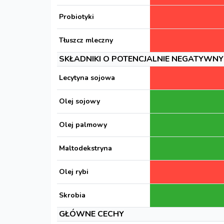
Probiotyki
Tłuszcz mleczny
SKŁADNIKI O POTENCJALNIE NEGATYWNY
Lecytyna sojowa
Olej sojowy
Olej palmowy
Maltodekstryna
Olej rybi
Skrobia
GŁÓWNE CECHY