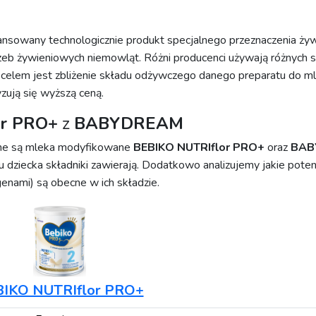
sowany technologicznie produkt specjalnego przeznaczenia żywi
eb żywieniowych niemowląt. Różni producenci używają różnych s
 celem jest zbliżenie składu odżywczego danego preparatu do mle
ują się wyższą ceną.
or PRO+
z
BABYDREAM
ane są mleka modyfikowane
BEBIKO NUTRIflor PRO+
oraz
BAB
ju dziecka składniki zawierają. Dodatkowo analizujemy jakie poten
rgenami) są obecne w ich składzie.
IKO NUTRIflor PRO+