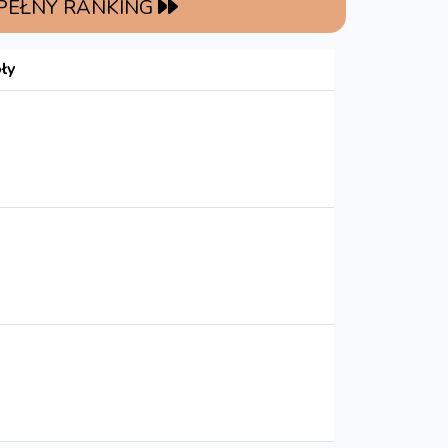
 PEŁNY RANKING
ły