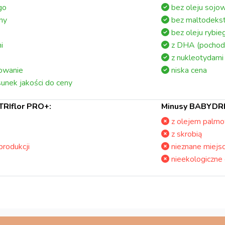
go
bez oleju sojo
ny
bez maltodekst
bez oleju rybie
i
z DHA (pochodz
z nukleotydami
owanie
niska cena
unek jakości do ceny
TRIflor PRO+:
Minusy BABYDR
z olejem palm
z skrobią
produkcji
nieznane miejsc
nieekologiczne