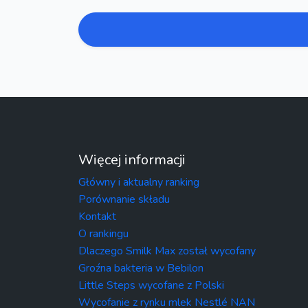
Więcej informacji
Główny i aktualny ranking
Porównanie składu
Kontakt
O rankingu
Dlaczego Smilk Max został wycofany
Groźna bakteria w Bebilon
Little Steps wycofane z Polski
Wycofanie z rynku mlek Nestlé NAN