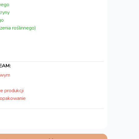
wego
ryny
go
enia roślinnego)
EAM:
owym
e produkcji
 opakowanie