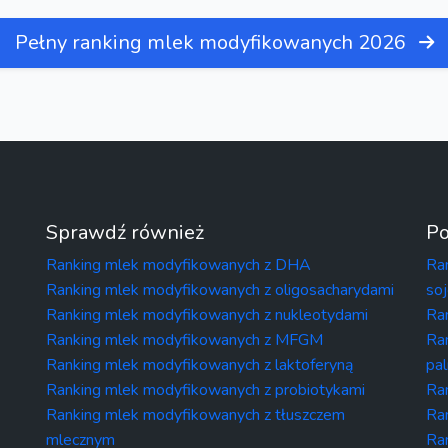
Pełny ranking mlek modyfikowanych 2026
Sprawdź również
Po
Ranking mlek modyfikowanych z DHA
Ra
Ranking mlek modyfikowanych z oligosacharydami
so
Ranking mlek modyfikowanych z nukleotydami
Ra
Ranking mlek modyfikowanych z MFGM
Ra
Ranking mlek modyfikowanych z laktoferyną
pa
Ranking mlek modyfikowanych z probiotykami
Ra
Ranking mlek modyfikowanych z tłuszczem
Ra
mlecznym
Ra