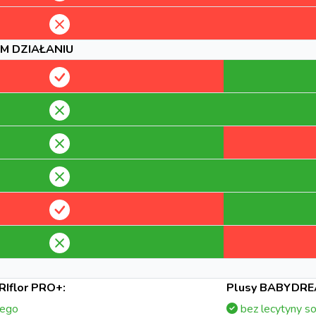
M DZIAŁANIU
Iflor PRO+:
Plusy BABYDRE
wego
bez lecytyny s