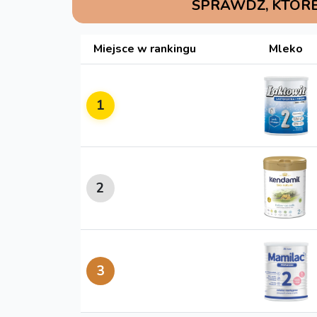
SPRAWDŹ, KTÓRE
Miejsce w rankingu
Mleko
1
2
3