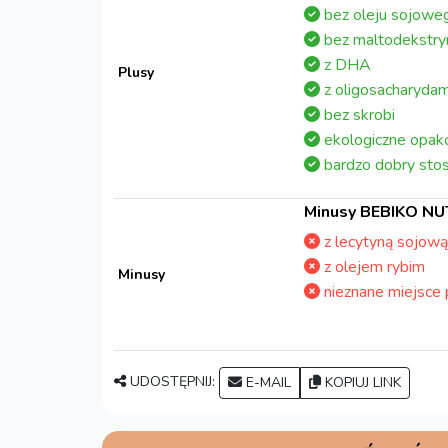
bez oleju sojowe
bez maltodekstry
z DHA
Plusy
z oligosacharydam
bez skrobi
ekologiczne opak
bardzo dobry stos
Minusy BEBIKO NU
z lecytyną sojową
z olejem rybim
Minusy
nieznane miejsce 
UDOSTĘPNIJ:
E-MAIL
KOPIUJ LINK