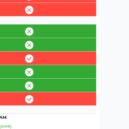
AM:
ojowej