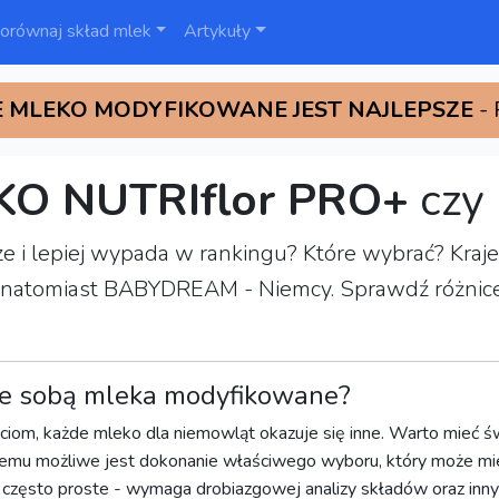
orównaj skład mlek
Artykuły
 MLEKO MODYFIKOWANE JEST NAJLEPSZE
-
KO NUTRIflor PRO+
czy
epsze i lepiej wypada w rankingu? Które wybrać? K
 natomiast BABYDREAM - Niemcy. Sprawdź różnice w 
e sobą mleka modyfikowane?
ciom, każde mleko dla niemowląt okazuje się inne. Warto mieć św
temu możliwe jest dokonanie właściwego wyboru, który może mie
t często proste - wymaga drobiazgowej analizy składów oraz inn