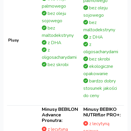
palmowego
palmowego
bez oleju
bez oleju
sojowego
sojowego
bez
bez
maltodekstryny
maltodekstryny
z DHA
Plusy
z DHA
z
z
oligosacharydami
oligosacharydami
bez skrobi
bez skrobi
ekologiczne
opakowanie
bardzo dobry
stosunek jakości
do ceny
Minusy BEBILON
Minusy BEBIKO
Advance
NUTRIflor PRO+:
Pronutra:
z lecytyną
z lecytyną
sojową