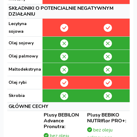
SKŁADNIKI O POTENCJALNIE NEGATYWNYM
DZIAŁANIU
Lecytyna
sojowa
Olej sojowy
Olej palmowy
Maltodekstryna
Olej rybi
Skrobia
GŁÓWNE CECHY
Plusy BEBILON
Plusy BEBIKO
Advance
NUTRIflor PRO+:
Pronutra:
bez oleju
bez oleju