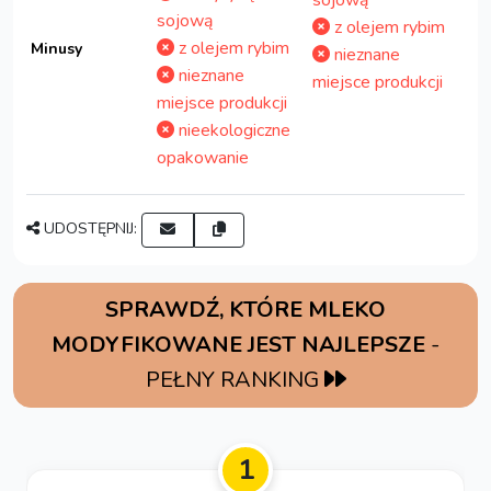
sojową
z olejem rybim
z olejem rybim
Minusy
nieznane
nieznane
miejsce produkcji
miejsce produkcji
nieekologiczne
opakowanie
UDOSTĘPNIJ:
SPRAWDŹ, KTÓRE MLEKO
MODYFIKOWANE JEST NAJLEPSZE
-
PEŁNY RANKING
1