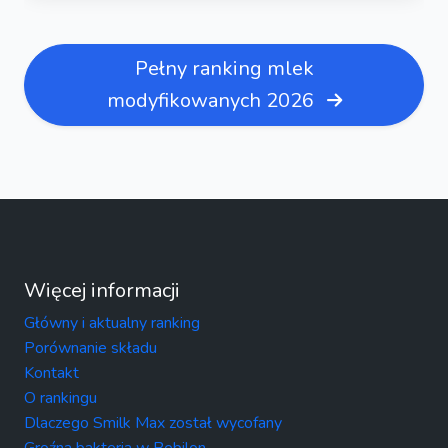
Pełny ranking mlek
modyfikowanych 2026
Więcej informacji
Główny i aktualny ranking
Porównanie składu
Kontakt
O rankingu
Dlaczego Smilk Max został wycofany
Groźna bakteria w Bebilon