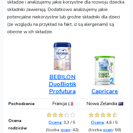
składzie i analizujemy jakie korzystne dla rozwoju dziecka
składniki zawierają. Dodatkowo analizujemy jakie
potencjalne niekorzystne lub groźne składniki dla dzieci
(ze względu na przykład na fakt, iż są alergenami) są
obecne w ich składzie.
BEBILON
DuoBiotik
Profutura
Capricare
Francja
Nowa Zelandia
Pochodzenie
Ocena
Ocena
:
3,3
/
5
Ocena
:
4,6
/
5
rodziców
(liczba
ocen
: 42)
(liczba
ocen
: 50)