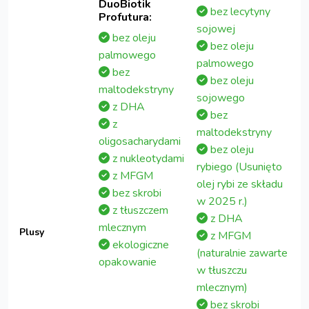
DuoBiotik
bez lecytyny
Profutura:
sojowej
bez oleju
bez oleju
palmowego
palmowego
bez
bez oleju
maltodekstryny
sojowego
z DHA
bez
z
maltodekstryny
oligosacharydami
bez oleju
z nukleotydami
rybiego (Usunięto
z MFGM
olej rybi ze składu
bez skrobi
w 2025 r.)
z tłuszczem
z DHA
mlecznym
Plusy
z MFGM
ekologiczne
(naturalnie zawarte
opakowanie
w tłuszczu
mlecznym)
bez skrobi