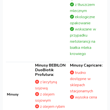
z tłuszczem
mlecznym
ekologiczne
opakowanie
wskazane w
przypadku
nietolerancji na
białka mleka
krowiego
Minusy BEBILON
Minusy Capricare:
DuoBiotik
trudno
Profutura:
dostępne w
z lecytyną
sklepach
sojową
stacjonarnych
z olejem
Minusy
wysoka cena
sojowym
z olejem rybim