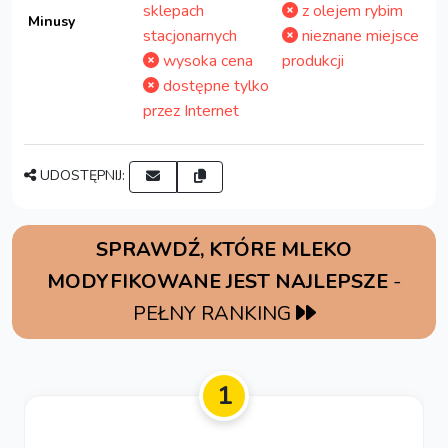
sklepach
z olejem rybim
Minusy
stacjonarnych
nieznane miejsce
wysoka cena
produkcji
dostępne tylko
przez Internet
UDOSTĘPNIJ:
SPRAWDŹ, KTÓRE MLEKO
MODYFIKOWANE JEST NAJLEPSZE
-
PEŁNY RANKING
1