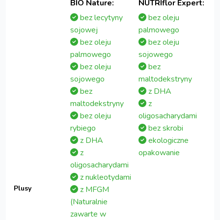
BIO Nature:
NUTRIflor Expert:
bez lecytyny
bez oleju
sojowej
palmowego
bez oleju
bez oleju
palmowego
sojowego
bez oleju
bez
sojowego
maltodekstryny
bez
z DHA
maltodekstryny
z
bez oleju
oligosacharydami
rybiego
bez skrobi
z DHA
ekologiczne
z
opakowanie
oligosacharydami
z nukleotydami
Plusy
z MFGM
(Naturalnie
zawarte w