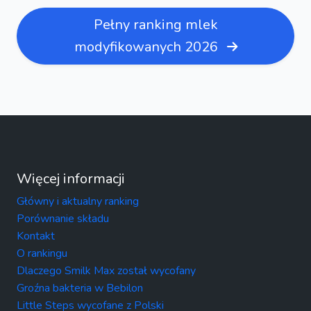
Pełny ranking mlek
modyfikowanych 2026
Więcej informacji
Główny i aktualny ranking
Porównanie składu
Kontakt
O rankingu
Dlaczego Smilk Max został wycofany
Groźna bakteria w Bebilon
Little Steps wycofane z Polski