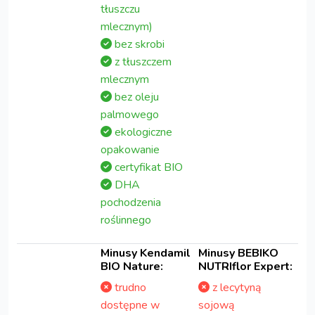
tłuszczu
mlecznym)
bez skrobi
z tłuszczem
mlecznym
bez oleju
palmowego
ekologiczne
opakowanie
certyfikat BIO
DHA
pochodzenia
roślinnego
Minusy Kendamil
Minusy BEBIKO
BIO Nature:
NUTRIflor Expert:
trudno
z lecytyną
dostępne w
sojową