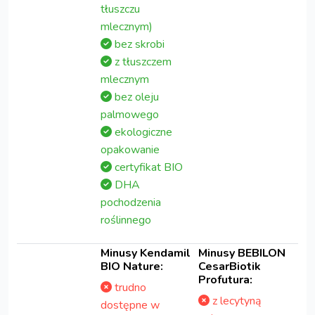
tłuszczu
mlecznym)
bez skrobi
z tłuszczem
mlecznym
bez oleju
palmowego
ekologiczne
opakowanie
certyfikat BIO
DHA
pochodzenia
roślinnego
Minusy Kendamil
Minusy BEBILON
BIO Nature:
CesarBiotik
Profutura:
trudno
z lecytyną
dostępne w