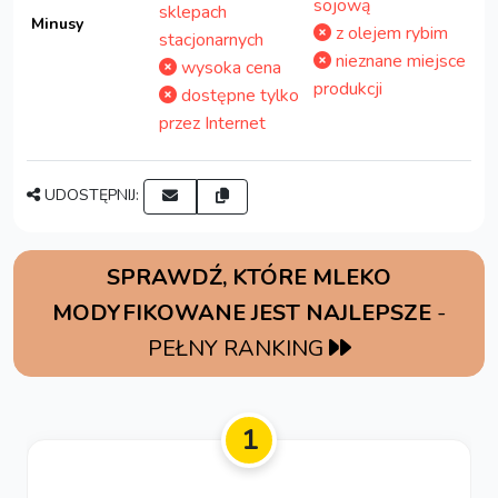
sojową
sklepach
Minusy
z olejem rybim
stacjonarnych
nieznane miejsce
wysoka cena
produkcji
dostępne tylko
przez Internet
UDOSTĘPNIJ:
SPRAWDŹ, KTÓRE MLEKO
MODYFIKOWANE JEST NAJLEPSZE
-
PEŁNY RANKING
1