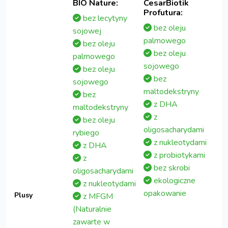
BIO Nature:
CesarBiotik
Profutura:
bez lecytyny
bez oleju
sojowej
palmowego
bez oleju
bez oleju
palmowego
sojowego
bez oleju
bez
sojowego
maltodekstryny
bez
z DHA
maltodekstryny
z
bez oleju
oligosacharydami
rybiego
z nukleotydami
z DHA
z probiotykami
z
bez skrobi
oligosacharydami
ekologiczne
z nukleotydami
opakowanie
Plusy
z MFGM
(Naturalnie
zawarte w