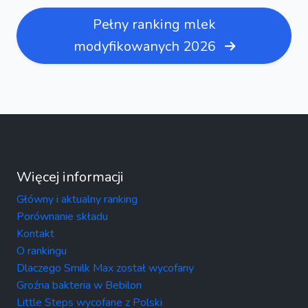
Pełny ranking mlek
modyfikowanych 2026
Więcej informacji
Główny i aktualny ranking
Porównanie składu
Kontakt
O rankingu
Dlaczego Smilk Max został wycofany
Groźna bakteria w Bebilon
Little Steps wycofane z Polski