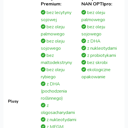
Premium:
NAN OPTIpro:
bez lecytyny
bez oleju
sojowej
palmowego
bez oleju
bez oleju
palmowego
sojowego
bez oleju
z DHA
sojowego
z nukleotydami
bez
z probiotykami
maltodekstryny
bez skrobi
bez oleju
ekologiczne
rybiego
opakowanie
z DHA
(pochodzenia
roślinnego)
Plusy
z
oligosacharydami
z nukleotydami
z MFGM