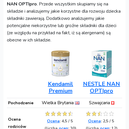
NAN OPTIpro
. Przede wszystkim skupiamy się na
składzie i analizujemy jakie korzystne dla rozwoju dziecka
składniki zawierają. Dodatkowo analizujemy jakie
potencjalne niekorzystne lub groźne składniki dla dzieci
(ze względu na przykład na fakt, iż są alergenami) są
obecne w ich składzie.
Kendamil
NESTLE NAN
Premium
OPTIpro
Wielka Brytania
Szwajcaria
Pochodzenie
Ocena
Ocena
:
4,5
/
5
Ocena
:
2,5
/
5
rodziców
(liczba
ocen
: 30)
(liczba
ocen
: 12)