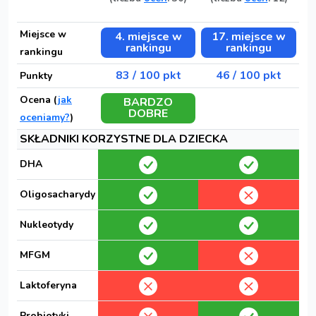
Miejsce w
4. miejsce w
17. miejsce w
rankingu
rankingu
rankingu
83 / 100 pkt
46 / 100 pkt
Punkty
Ocena (
jak
BARDZO
DOBRE
oceniamy?
)
SKŁADNIKI KORZYSTNE DLA DZIECKA
DHA
Oligosacharydy
Nukleotydy
MFGM
Laktoferyna
Probiotyki