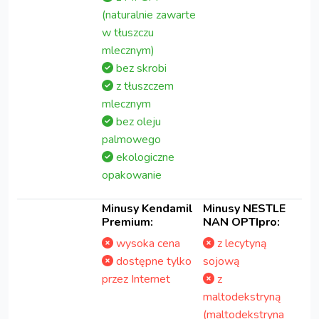
(naturalnie zawarte
w tłuszczu
mlecznym)
bez skrobi
z tłuszczem
mlecznym
bez oleju
palmowego
ekologiczne
opakowanie
Minusy Kendamil
Minusy NESTLE
Premium:
NAN OPTIpro:
wysoka cena
z lecytyną
dostępne tylko
sojową
przez Internet
z
maltodekstryną
(maltodekstryna