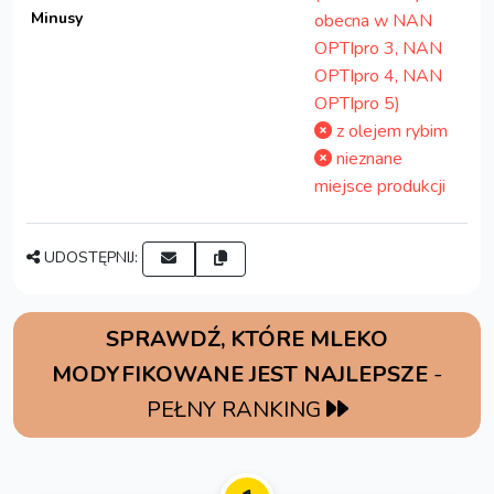
Minusy
obecna w NAN
OPTIpro 3, NAN
OPTIpro 4, NAN
OPTIpro 5)
z olejem rybim
nieznane
miejsce produkcji
UDOSTĘPNIJ:
SPRAWDŹ, KTÓRE MLEKO
MODYFIKOWANE JEST NAJLEPSZE
-
PEŁNY RANKING