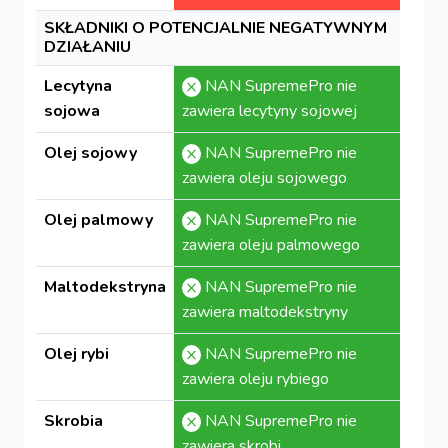
SKŁADNIKI O POTENCJALNIE NEGATYWNYM
DZIAŁANIU
Lecytyna
NAN SupremePro nie
sojowa
zawiera lecytyny sojowej
Olej sojowy
NAN SupremePro nie
zawiera oleju sojowego
Olej palmowy
NAN SupremePro nie
zawiera oleju palmowego
Maltodekstryna
NAN SupremePro nie
zawiera maltodekstryny
Olej rybi
NAN SupremePro nie
zawiera oleju rybiego
Skrobia
NAN SupremePro nie
zawiera skrobi