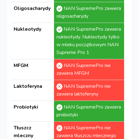
Oligosacharydy
NAN SupremePro zawiera
oligosacharydy
Nukleotydy
NAN SupremePro zawiera
nukleotydy. Nukleotydy tylko
w mleku początkowym NAN
Supreme Pro 1
MFGM
NAN SupremePro nie
zawiera MFGM
Laktoferyna
NAN SupremePro nie
zawiera laktoferyny
Probiotyki
NAN SupremePro zawiera
probiotyki
Tłuszcz
NAN SupremePro nie
mleczny
zawiera tłuszczu mlecznego