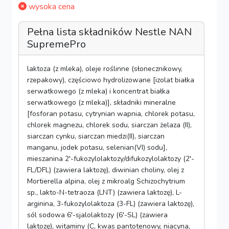
wysoka cena
Pełna lista składników Nestle NAN
SupremePro
laktoza (z mleka), oleje roślinne (słonecznikowy,
rzepakowy), częściowo hydrolizowane [izolat białka
serwatkowego (z mleka) i koncentrat białka
serwatkowego (z mleka)], składniki mineralne
[fosforan potasu, cytrynian wapnia, chlorek potasu,
chlorek magnezu, chlorek sodu, siarczan żelaza (II),
siarczan cynku, siarczan miedzi(II), siarczan
manganu, jodek potasu, selenian(VI) sodu],
mieszanina 2'-fukozylolaktozy/difukozylolaktozy (2'-
FL/DFL) (zawiera laktozę), diwinian choliny, olej z
Mortierella alpina, olej z mikroalg Schizochytrium
sp., lakto-N-tetraoza (LNT) (zawiera laktozę), L-
arginina, 3-fukozylolaktoza (3-FL) (zawiera laktozę),
sól sodowa 6'-sjalolaktozy (6'-SL) (zawiera
laktozę), witaminy (C, kwas pantotenowy, niacyna,