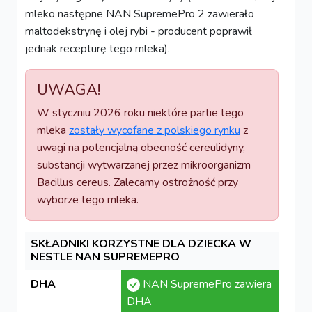
mleko następne NAN SupremePro 2 zawierało
maltodekstrynę i olej rybi - producent poprawił
jednak recepturę tego mleka).
UWAGA!
W styczniu 2026 roku niektóre partie tego
mleka
zostały wycofane z polskiego rynku
z
uwagi na potencjalną obecność cereulidyny,
substancji wytwarzanej przez mikroorganizm
Bacillus cereus. Zalecamy ostrożność przy
wyborze tego mleka.
SKŁADNIKI KORZYSTNE DLA DZIECKA W
NESTLE NAN SUPREMEPRO
DHA
NAN SupremePro zawiera
DHA