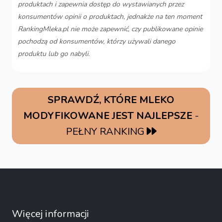
produktach i zapewnia dostęp do wystawianych przez
konsumentów opinii o produktach, jednakże na ten moment
RankingMleka.pl nie może zapewnić, czy publikowane opinie
pochodzą od konsumentów, którzy używali danego
produktu lub go nabyli.
SPRAWDŹ, KTÓRE MLEKO
MODYFIKOWANE JEST NAJLEPSZE
-
PEŁNY RANKING
Więcej informacji