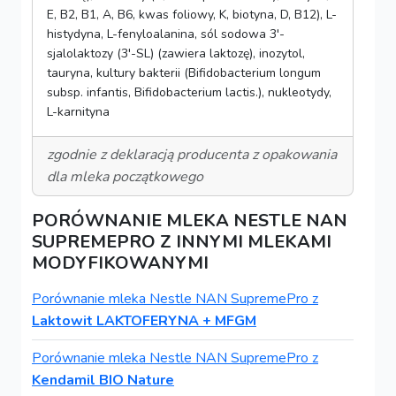
E, B2, B1, A, B6, kwas foliowy, K, biotyna, D, B12), L-
histydyna, L-fenyloalanina, sól sodowa 3'-
sjalolaktozy (3'-SL) (zawiera laktozę), inozytol,
tauryna, kultury bakterii (Bifidobacterium longum
subsp. infantis, Bifidobacterium lactis.), nukleotydy,
L-karnityna
zgodnie z deklaracją producenta z opakowania
dla mleka początkowego
PORÓWNANIE MLEKA NESTLE NAN
SUPREMEPRO Z INNYMI MLEKAMI
MODYFIKOWANYMI
Porównanie mleka Nestle NAN SupremePro z
Laktowit LAKTOFERYNA + MFGM
Porównanie mleka Nestle NAN SupremePro z
Kendamil BIO Nature