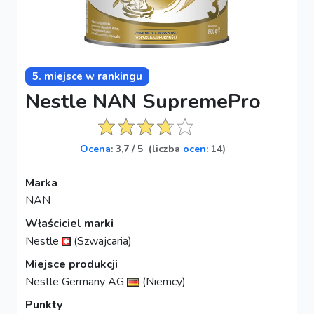
5. miejsce w rankingu
Nestle NAN SupremePro
Ocena
:
3,7
/
5
(liczba
ocen
: 14)
Marka
NAN
Właściciel marki
Nestle
(Szwajcaria)
Miejsce produkcji
Nestle Germany AG
(Niemcy)
Punkty