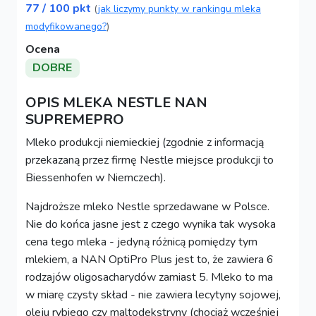
77 / 100 pkt
(
jak liczymy punkty w rankingu mleka
modyfikowanego?
)
Ocena
DOBRE
OPIS MLEKA NESTLE NAN
SUPREMEPRO
Mleko produkcji niemieckiej (zgodnie z informacją
przekazaną przez firmę Nestle miejsce produkcji to
Biessenhofen w Niemczech).
Najdroższe mleko Nestle sprzedawane w Polsce.
Nie do końca jasne jest z czego wynika tak wysoka
cena tego mleka - jedyną różnicą pomiędzy tym
mlekiem, a NAN OptiPro Plus jest to, że zawiera 6
rodzajów oligosacharydów zamiast 5. Mleko to ma
w miarę czysty skład - nie zawiera lecytyny sojowej,
oleju rybiego czy maltodekstryny (chociaż wcześniej