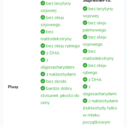
SupremePro:
bez lecytyny
bez lecytyny
sojowej
sojowej
bez oleju
bez oleju
sojowego
palmowego
bez
bez oleju
maltodekstryny
sojowego
bez oleju rybiego
bez
z DHA
maltodekstryny
z
bez oleju
oligosacharydami
rybiego
z nukleotydami
z DHA
bez skrobi
z
Plusy
bardzo dobry
oligosacharydami
stosunek jakości do
z nukleotydami
ceny
(nukleotydy tylko
w mleku
początkowym