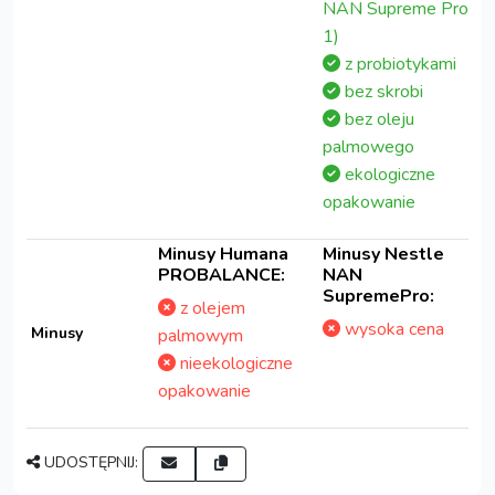
NAN Supreme Pro
1)
z probiotykami
bez skrobi
bez oleju
palmowego
ekologiczne
opakowanie
Minusy Humana
Minusy Nestle
PROBALANCE:
NAN
SupremePro:
z olejem
wysoka cena
Minusy
palmowym
nieekologiczne
opakowanie
UDOSTĘPNIJ: