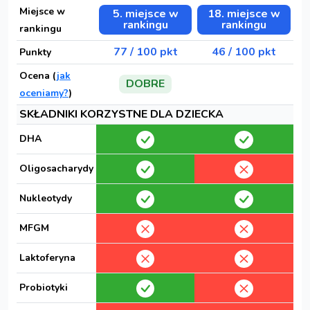
Miejsce w
5. miejsce w
18. miejsce w
rankingu
rankingu
rankingu
77 / 100 pkt
46 / 100 pkt
Punkty
Ocena (
jak
DOBRE
oceniamy?
)
SKŁADNIKI KORZYSTNE DLA DZIECKA
DHA
Oligosacharydy
Nukleotydy
MFGM
Laktoferyna
Probiotyki