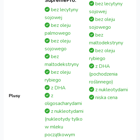
SupremePro:
bez lecytyny
bez lecytyny
sojowej
sojowej
bez oleju
bez oleju
sojowego
palmowego
bez
bez oleju
maltodekstryny
sojowego
bez oleju
bez
rybiego
maltodekstryny
z DHA
bez oleju
(pochodzenia
rybiego
roślinnego)
z DHA
z nukleotydami
z
Plusy
niska cena
oligosacharydami
z nukleotydami
(nukleotydy tylko
w mleku
początkowym