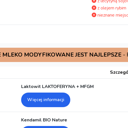
z lecytyną soj
z olejem rybim
nieznane miejsc
 MLEKO MODYFIKOWANE JEST NAJLEPSZE
-
Szczegó
Laktowit LAKTOFERYNA + MFGM
Więcej informacji
Kendamil BIO Nature