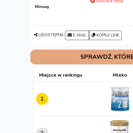
wysoka cena
Minusy
UDOSTĘPNIJ:
E-MAIL
KOPIUJ LINK
SPRAWDŹ, KTÓRE
Miejsce w rankingu
Mleko
1