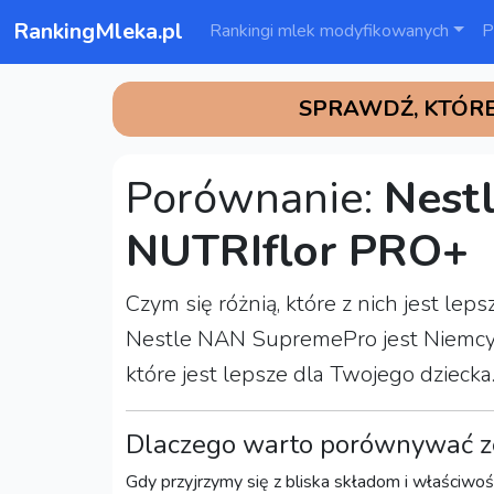
RankingMleka.pl
Rankingi mlek modyfikowanych
P
SPRAWDŹ, KTÓRE
Porównanie:
Nest
NUTRIflor PRO+
Czym się różnią, które z nich jest l
Nestle NAN SupremePro jest Niemcy, 
które jest lepsze dla Twojego dziecka
Dlaczego warto porównywać z
Gdy przyjrzymy się z bliska składom i właściwoś