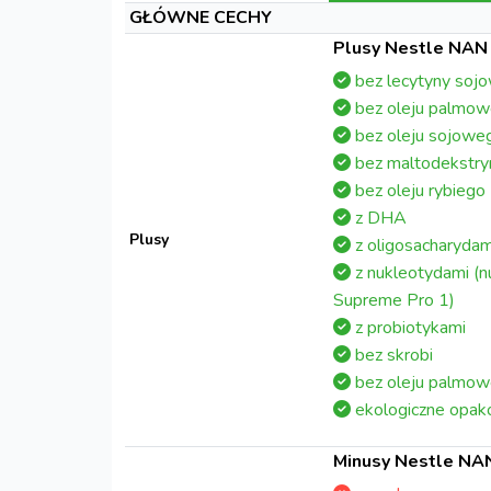
GŁÓWNE CECHY
Plusy Nestle NAN
bez lecytyny soj
bez oleju palmo
bez oleju sojowe
bez maltodekstry
bez oleju rybiego
z DHA
Plusy
z oligosacharydam
z nukleotydami (
Supreme Pro 1)
z probiotykami
bez skrobi
bez oleju palmo
ekologiczne opak
Minusy Nestle NA