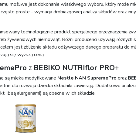
temu możliwe jest dokonanie właściwego wyboru, który może mie
t często proste - wymaga drobiazgowej analizy składów oraz inn
sowany technologicznie produkt specjalnego przeznaczenia żywi
eb żywieniowych niemowląt. Różni producenci używają różnych s
 celem jest zbliżenie składu odżywczego danego preparatu do mle
ują się wyższą ceną.
remePro
z
BEBIKO NUTRIflor PRO+
ane są mleka modyfikowane
Nestle NAN SupremePro
oraz
BEB
zystne dla rozwoju dziecka składniki zawierają. Dodatkowo analiz
akt, iż są alergenami) są obecne w ich składzie.