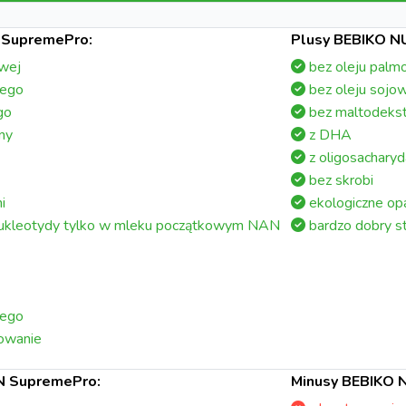
 SupremePro:
Plusy BEBIKO NU
owej
bez oleju pal
wego
bez oleju sojo
go
bez maltodekst
ny
z DHA
z oligosachary
bez skrobi
i
ekologiczne op
nukleotydy tylko w mleku początkowym NAN
bardzo dobry st
wego
owanie
N SupremePro:
Minusy BEBIKO 