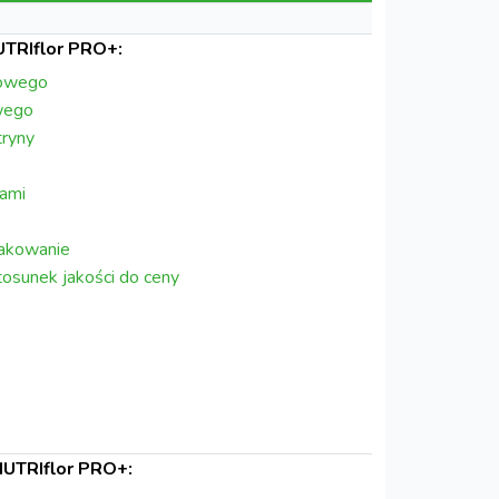
TRIflor PRO+:
mowego
wego
ryny
dami
akowanie
osunek jakości do ceny
NUTRIflor PRO+: