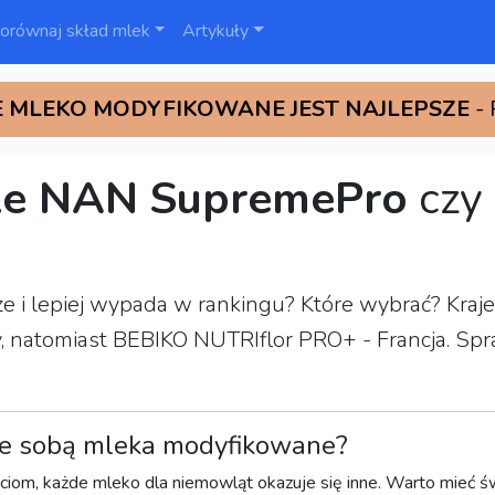
orównaj skład mlek
Artykuły
 MLEKO MODYFIKOWANE JEST NAJLEPSZE
-
le NAN SupremePro
czy
epsze i lepiej wypada w rankingu? Które wybrać? K
natomiast BEBIKO NUTRIflor PRO+ - Francja. Spraw
.
e sobą mleka modyfikowane?
ciom, każde mleko dla niemowląt okazuje się inne. Warto mieć św