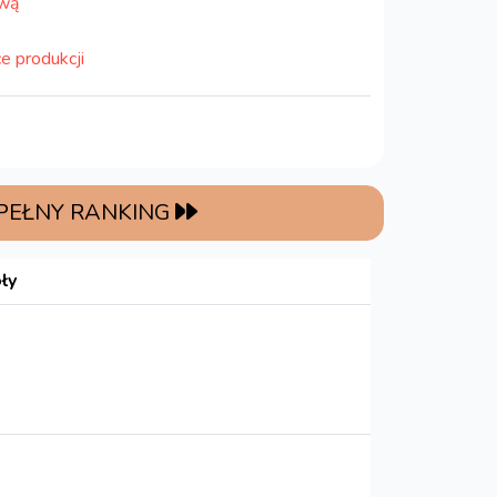
ową
e produkcji
 PEŁNY RANKING
ły